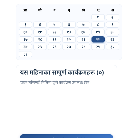
आ
सो
मं
बु
बि
शु
श
१
२
३
४
५
६
७
८
९
१०
११
१२
१३
१४
१५
१६
१७
१८
१९
२०
२१
२२
२३
२४
२५
२६
२७
२८
२९
३०
३१
यस महिनाका सम्पूर्ण कार्यक्रमहरू (०)
चयन गरिएको मितिमा कुनै कार्यक्रम उपलब्ध छैन।