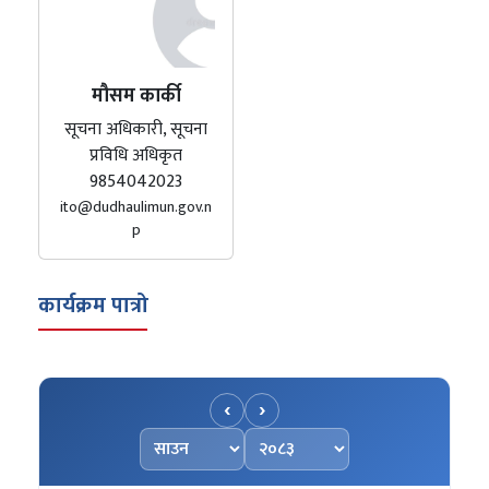
मौसम कार्की
सूचना अधिकारी, सूचना
प्रविधि अधिकृत
9854042023
ito@dudhaulimun.gov.n
p
कार्यक्रम पात्रो
‹
›
महिना चयन गर्नुहोस्
वर्ष चयन गर्नुहोस्