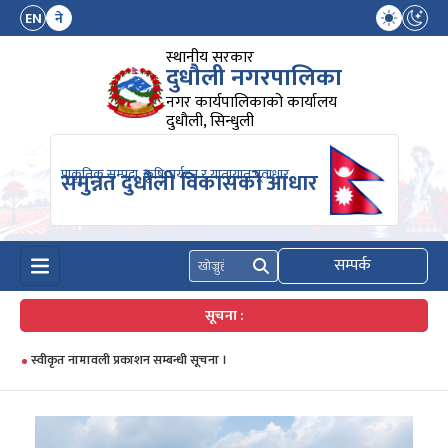
EN
ने
स्थानीय सरकार
दुधौली नगरपालिका
नगर कार्यपालिकाको कार्यालय
दुधौली, सिन्धुली
प्राकृतिक सम्पदा, कृषि, पर्यटन र यातायात पूवाधार,
समुन्नत दुधौली विकासको आधार
सम्पर्क
खोज्नुहोस्
सूचना :
स्वीकृत नामावली प्रकाशन सम्बन्धी सूचना ।